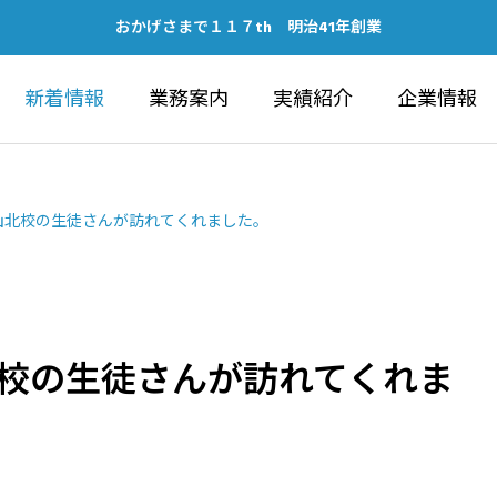
おかげさまで１１７th 明治41年創業
新着情報
業務案内
実績紹介
企業情報
山北校の生徒さんが訪れてくれました。
校の生徒さんが訪れてくれま
IC WORKS
ARCHITECTU
建築部
ubeチャンネルの開設につい
健康経営優良法人202
ォーラム