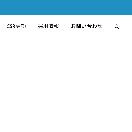
CSR活動
採用情報
お問い合わせ
RE
ブライムマンション
マンション事業部
6認定祝賀フ
交通安全講習会