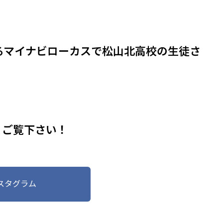
基盤安全を築く
高品質な建築で未来を設計
るマイナビローカスで松山北高校の生徒さ
。ご覧下さい！
スタグラム