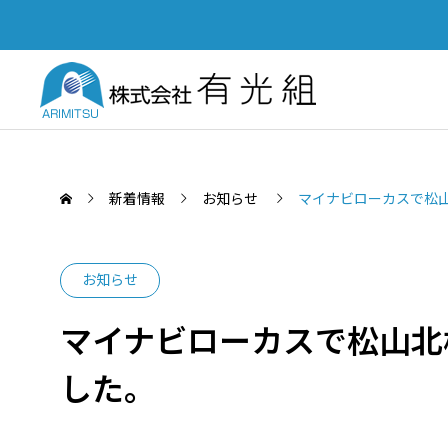
新着情報
お知らせ
マイナビローカスで松
お知らせ
SERVICE
マイナビローカスで松山北
PUBL
業務案内
した。
土木部
「四国建設業BCP等審査会」優秀
Yout
認定会社功労賞を受賞いたしまし
て