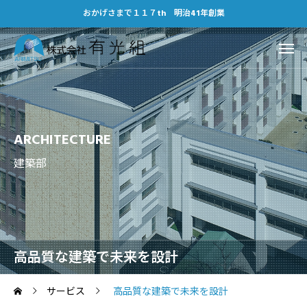
おかげさまで１１７th 明治41年創業
ARCHITECTURE
建築部
高品質な建築で未来を設計
サービス
高品質な建築で未来を設計