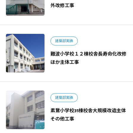
外改修工事
建築部実績
難波小学校１２棟校舎長寿命化改修
ほか主体工事
建築部実績
素鵞小学校31棟校舎大規模改造主体
その他工事