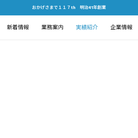
おかげさまで１１７th 明治41年創業
新着情報
業務案内
実績紹介
企業情報
IC WORKS
ARCHITECTU
建築部
ubeチャンネルの開設につい
健康経営優良法人202
ォーラム