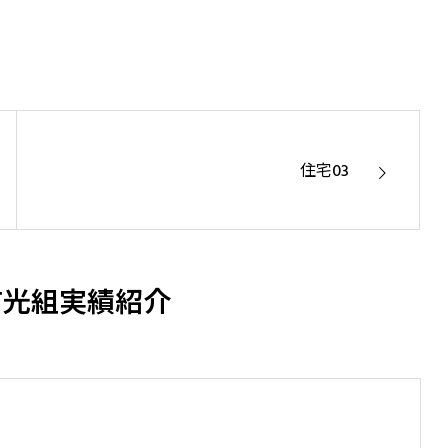
基盤安全を築く
高品質な建築で未来を設計
住宅03
有光組実績紹介