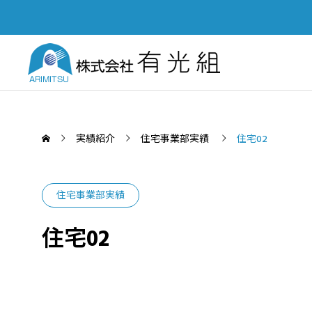
実績紹介
住宅事業部実績
住宅02
住宅事業部実績
SERVICE
住宅02
PUBL
業務案内
土木部
「四国建設業BCP等審査会」優秀
Yout
認定会社功労賞を受賞いたしまし
て