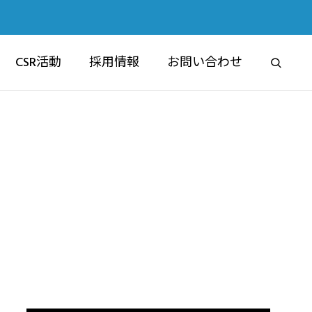
CSR活動
採用情報
お問い合わせ
RE
ブライムマンション
マンション事業部
6認定祝賀フ
交通安全講習会