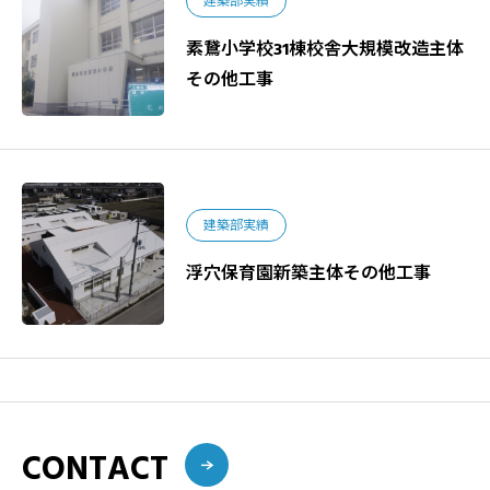
建築部実績
素鵞小学校31棟校舎大規模改造主体
その他工事
建築部実績
浮穴保育園新築主体その他工事
CONTACT