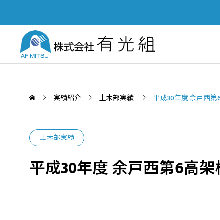
実績紹介
土木部実績
平成30年度 余戸西
土木部実績
SERVICE
平成30年度 余戸西第6高
PUBL
業務案内
土木部
「四国建設業BCP等審査会」優秀
Yout
認定会社功労賞を受賞いたしまし
て