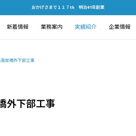
おかげさまで１１７th 明治41年創業
新着情報
業務案内
実績紹介
企業情報
第6高架橋外下部工事
架橋外下部工事
IC WORKS
ARCHITECTU
建築部
ubeチャンネルの開設につい
健康経営優良法人202
ォーラム