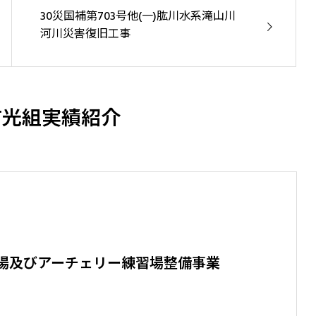
30災国補第703号他(一)肱川水系滝山川
河川災害復旧工事
有光組実績紹介
場及びアーチェリー練習場整備事業