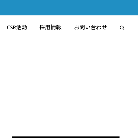
CSR活動
採用情報
お問い合わせ
RE
ブライムマンション
マンション事業部
6認定祝賀フ
交通安全講習会