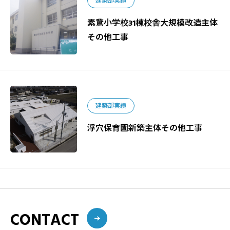
建築部実績
素鵞小学校31棟校舎大規模改造主体
その他工事
建築部実績
浮穴保育園新築主体その他工事
CONTACT