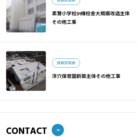
建築部実績
素鵞小学校31棟校舎大規模改造主体
その他工事
建築部実績
浮穴保育園新築主体その他工事
CONTACT