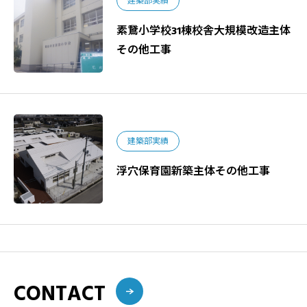
建築部実績
素鵞小学校31棟校舎大規模改造主体
その他工事
建築部実績
浮穴保育園新築主体その他工事
CONTACT