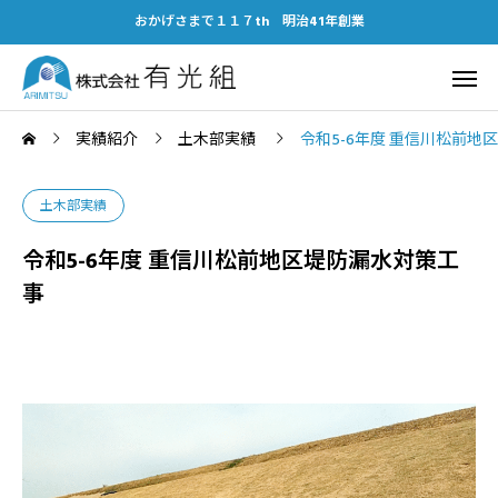
おかげさまで１１７th 明治41年創業
実績紹介
土木部実績
令和5-6年度 重信川松前地
土木部実績
令和5-6年度 重信川松前地区堤防漏水対策工
事