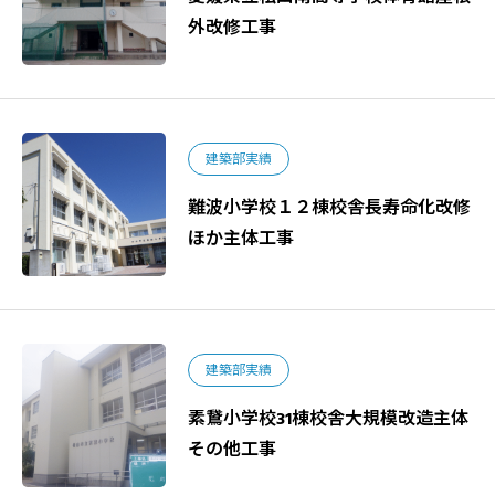
外改修工事
建築部実績
難波小学校１２棟校舎長寿命化改修
ほか主体工事
建築部実績
素鵞小学校31棟校舎大規模改造主体
その他工事