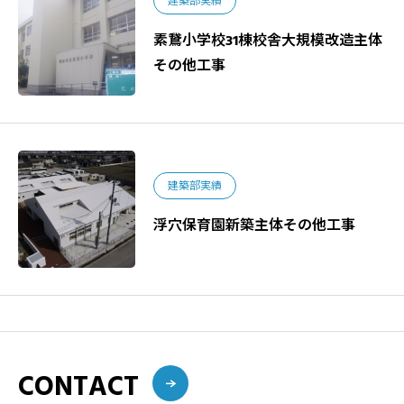
建築部実績
素鵞小学校31棟校舎大規模改造主体
その他工事
建築部実績
浮穴保育園新築主体その他工事
CONTACT