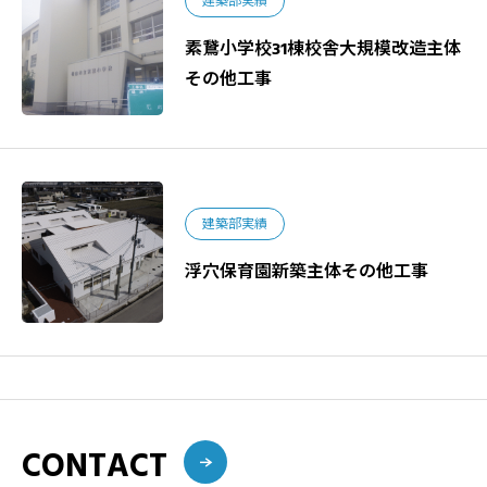
建築部実績
素鵞小学校31棟校舎大規模改造主体
その他工事
建築部実績
浮穴保育園新築主体その他工事
CONTACT