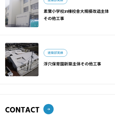
建築部実績
素鵞小学校31棟校舎大規模改造主体
その他工事
建築部実績
浮穴保育園新築主体その他工事
CONTACT