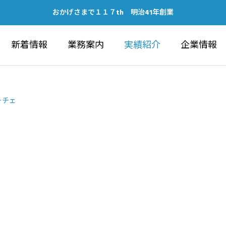
おかげさまで１１７th 明治41年創業
新着情報
業務案内
実績紹介
企業情報
ーチェ
IC WORKS
ARCHITECTU
建築部
ubeチャンネルの開設につい
健康経営優良法人202
ォーラム