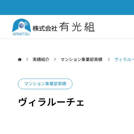
実績紹介
マンション事業部実績
ヴィラル
マンション事業部実績
SERVICE
ヴィラルーチェ
PUBL
業務案内
土木部
「四国建設業BCP等審査会」優秀
Yout
認定会社功労賞を受賞いたしまし
て