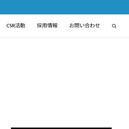
CSR活動
採用情報
お問い合わせ
RE
ブライムマンション
マンション事業部
6認定祝賀フ
交通安全講習会