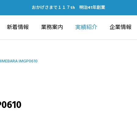
おかげさまで１１７th 明治41年創業
新着情報
業務案内
実績紹介
企業情報
HIMEBARA IMGP0610
0610
IC WORKS
ARCHITECTU
建築部
ubeチャンネルの開設につい
健康経営優良法人202
ォーラム