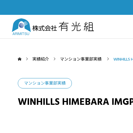
実績紹介
マンション事業部実績
WINHILLS 
マンション事業部実績
SERVICE
WINHILLS HIMEBARA IMGP
PUBL
業務案内
土木部
「四国建設業BCP等審査会」優秀
Yout
認定会社功労賞を受賞いたしまし
て