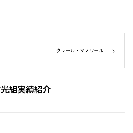
基盤安全を築く
高品質な建築で未来を設計
クレール・マノワール
有光組実績紹介