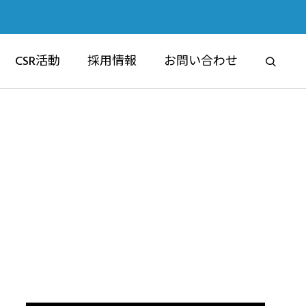
CSR活動
採用情報
お問い合わせ
RE
ブライムマンション
マンション事業部
6認定祝賀フ
交通安全講習会