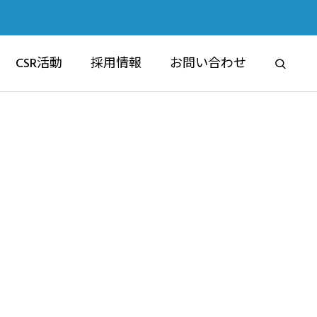
CSR活動
採用情報
お問い合わせ
RE
ブライムマンション
マンション事業部
6認定祝賀フ
交通安全講習会