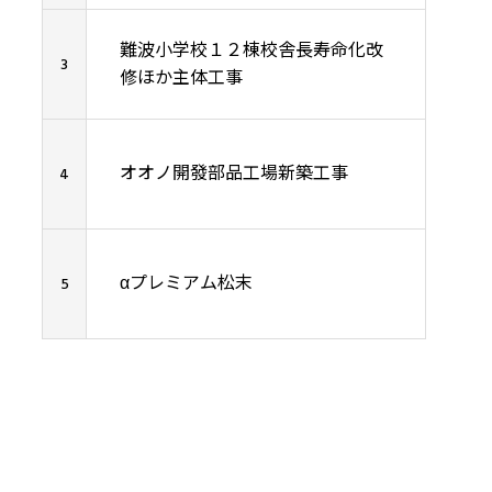
難波小学校１２棟校舎長寿命化改
3
修ほか主体工事
オオノ開發部品工場新築工事
4
αプレミアム松末
5