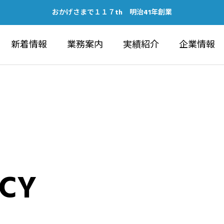
おかげさまで１１７th 明治41年創業
新着情報
業務案内
実績紹介
企業情報
IC WORKS
ARCHITECTU
ICY
建築部
ubeチャンネルの開設につい
健康経営優良法人202
ォーラム