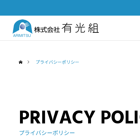
プライバシーポリシー
SERVICE
PUBL
PRIVACY POL
業務案内
土木部
「四国建設業BCP等審査会」優秀
Yout
プライバシーポリシー
認定会社功労賞を受賞いたしまし
て