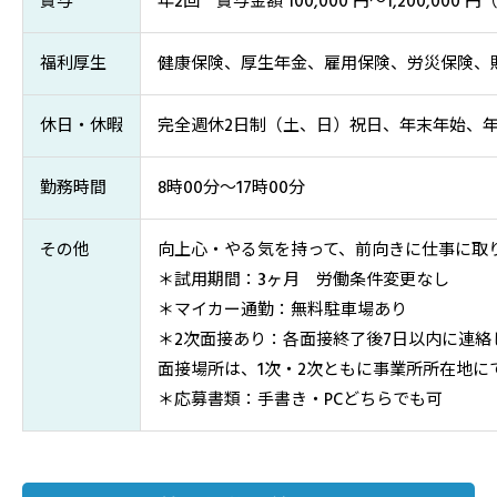
賞与
年2回 賞与金額 100,000 円～1,200,000
福利厚生
健康保険、厚生年金、雇用保険、労災保険、
休日・休暇
完全週休2日制（土、日）祝日、年末年始、
勤務時間
8時00分～17時00分
その他
向上心・やる気を持って、前向きに仕事に取
＊試用期間：3ヶ月 労働条件変更なし
＊マイカー通勤：無料駐車場あり
＊2次面接あり：各面接終了後7日以内に連絡
面接場所は、1次・2次ともに事業所所在地に
＊応募書類：手書き・PCどちらでも可