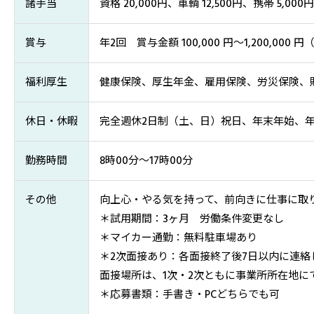
諸手当
資格 20,000円、車輌 12,500円、携帯 5,000円
賞与
年2回 賞与金額 100,000 円～1,200,000
福利厚生
健康保険、厚生年金、雇用保険、労災保険、
休日・休暇
完全週休2日制（土、日）祝日、年末年始、
勤務時間
8時00分～17時00分
その他
向上心・やる気を持って、前向きに仕事に取
＊試用期間：3ヶ月 労働条件変更なし
＊マイカー通勤：無料駐車場あり
＊2次面接あり：各面接終了後7日以内に連絡
面接場所は、1次・2次ともに事業所所在地に
＊応募書類：手書き・PCどちらでも可