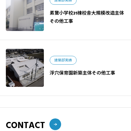
建築部実績
素鵞小学校31棟校舎大規模改造主体
その他工事
建築部実績
浮穴保育園新築主体その他工事
CONTACT