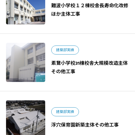
難波小学校１２棟校舎長寿命化改修
ほか主体工事
建築部実績
素鵞小学校31棟校舎大規模改造主体
その他工事
建築部実績
浮穴保育園新築主体その他工事