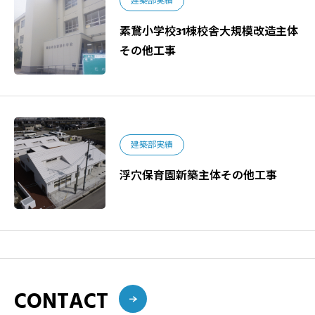
建築部実績
素鵞小学校31棟校舎大規模改造主体
その他工事
建築部実績
浮穴保育園新築主体その他工事
CONTACT