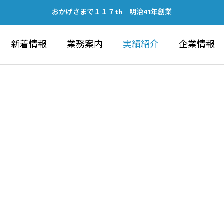
おかげさまで１１７th 明治41年創業
新着情報
業務案内
実績紹介
企業情報
IC WORKS
ARCHITECTU
建築部
ubeチャンネルの開設につい
健康経営優良法人202
ォーラム