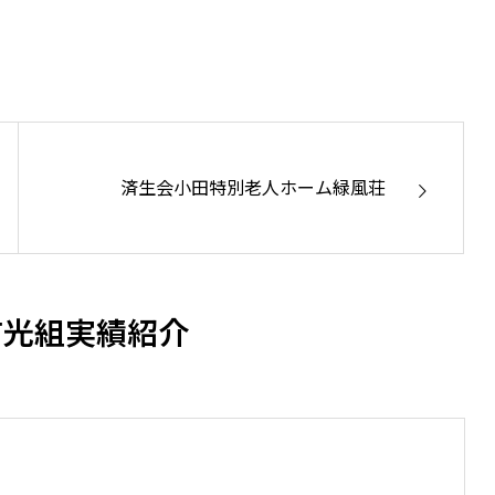
基盤安全を築く
高品質な建築で未来を設計
済生会小田特別老人ホーム緑風荘
有光組実績紹介