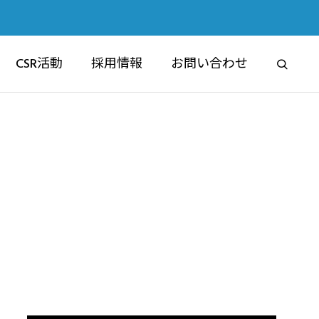
CSR活動
採用情報
お問い合わせ
RE
ブライムマンション
マンション事業部
6認定祝賀フ
交通安全講習会