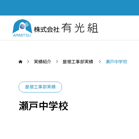
実績紹介
屋根工事部実績
瀬戸中学校
屋根工事部実績
SERVICE
瀬戸中学校
PUBL
業務案内
土木部
「四国建設業BCP等審査会」優秀
Yout
認定会社功労賞を受賞いたしまし
て