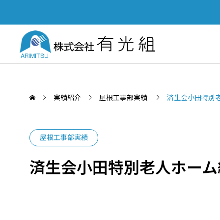
実績紹介
屋根工事部実績
済生会小田特別
屋根工事部実績
SERVICE
済生会小田特別老人ホーム
PUBL
業務案内
土木部
「四国建設業BCP等審査会」優秀
Yout
認定会社功労賞を受賞いたしまし
て