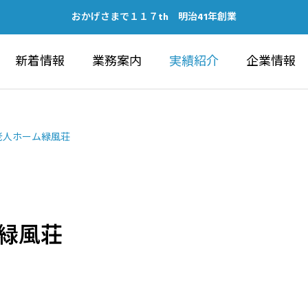
おかげさまで１１７th 明治41年創業
新着情報
業務案内
実績紹介
企業情報
老人ホーム緑風荘
緑風荘
IC WORKS
ARCHITECTU
建築部
ubeチャンネルの開設につい
健康経営優良法人202
ォーラム