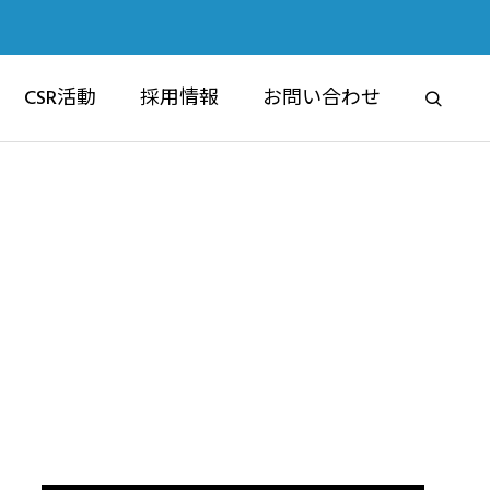
CSR活動
採用情報
お問い合わせ
RE
ブライムマンション
マンション事業部
6認定祝賀フ
交通安全講習会