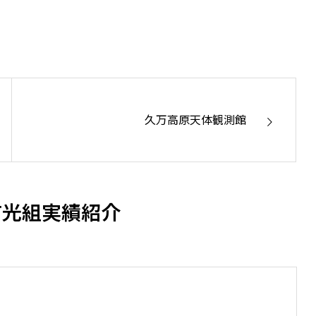
基盤安全を築く
高品質な建築で未来を設計
久万高原天体観測館
有光組実績紹介